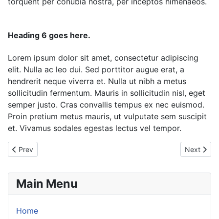
torquent per conubia nostra, per inceptos himenaeos.
Heading 6 goes here.
Lorem ipsum dolor sit amet, consectetur adipiscing
elit. Nulla ac leo dui. Sed porttitor augue erat, a
hendrerit neque viverra et. Nulla ut nibh a metus
sollicitudin fermentum. Mauris in sollicitudin nisl, eget
semper justo. Cras convallis tempus ex nec euismod.
Proin pretium metus mauris, ut vulputate sem suscipit
et. Vivamus sodales egestas lectus vel tempor.
Previous article: Exploring the Intersection of Gaming and Social
Next artic
Prev
Next
Main Menu
Home